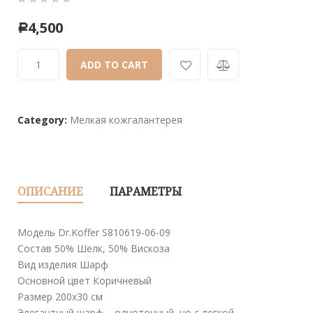
0
5
0
4,500
Р
out
of
ADD TO CART
based
on
customer
ratings
Category:
Мелкая кожгалантерея
ОПИСАНИЕ
ПАРАМЕТРЫ
Модель Dr.Koffer S810619-06-09
Состав 50% Шелк, 50% Вискоза
Вид изделия Шарф
Основной цвет Коричневый
Размер 200х30 см
Элегантный шарф – однотонный, но с легкой