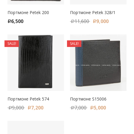
Портмоне Petek 200
Портмоне Petek 328/1
6,500
11,600
9,000
Р
Р
Р
SALE!
SALE!
Портмоне Petek 574
Портмоне S15006
9,000
7,200
7,000
5,000
Р
Р
Р
Р