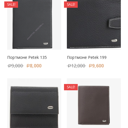
SALE!
SALE!
Портмоне Petek 135
Портмоне Petek 199
9,000
8,000
12,000
9,600
Р
Р
Р
Р
SALE!