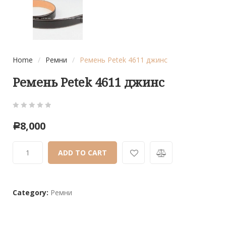
Home
/
Ремни
/
Ремень Petek 4611 джинс
Ремень Petek 4611 джинс
0
5
0
8,000
Р
out
of
ADD TO CART
based
on
customer
ratings
Category:
Ремни