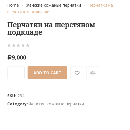
Home
/
Женские кожаные перчатки
/
Перчатки на
шерстяном подкладе
Перчатки на шерстяном
подкладе
0
5
0
9,000
Р
out
of
ADD TO CART
based
on
customer
ratings
SKU:
234
Category:
Женские кожаные перчатки