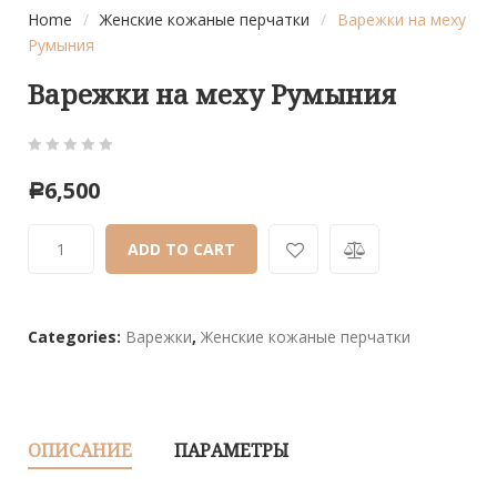
Home
/
Женские кожаные перчатки
/
Варежки на меху
Румыния
Варежки на меху Румыния
0
5
0
6,500
Р
out
of
ADD TO CART
based
on
customer
ratings
Categories:
Варежки
,
Женские кожаные перчатки
ОПИСАНИЕ
ПАРАМЕТРЫ