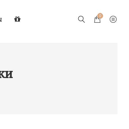
0
Ы
ки