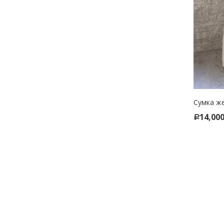
Сумка же
SELE
14,00
Р