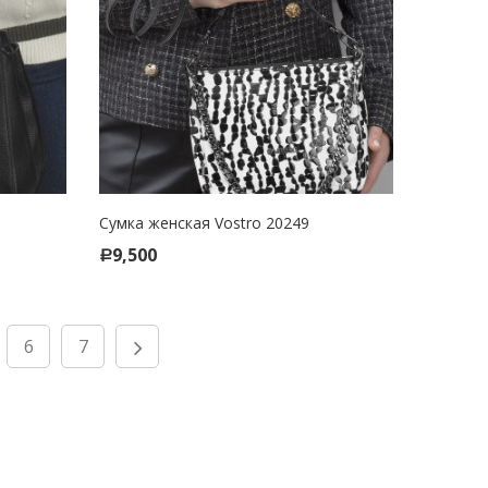
Сумка женская Vostro 20249
SELECT OPTIONS
9,500
Р
6
7