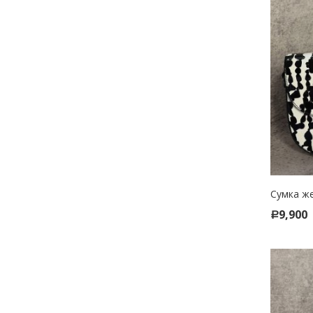
Сумка же
SELE
9,900
Р