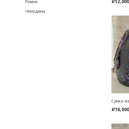
12,00
Ремни
Р
Чемоданы
Сумка же
SELE
16,00
Р