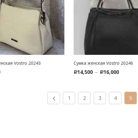
нская Vostro 20243
Сумка женская Vostro 20246
CT OPTIONS
SELECT OPTIONS
0
14,500
–
16,000
Р
Р
1
2
3
4
5