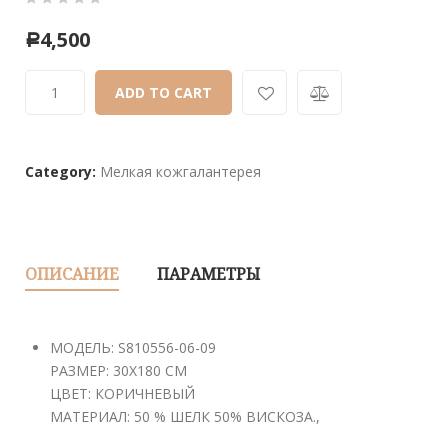
0
5
0
4,500
Р
out
of
ADD TO CART
based
on
customer
ratings
Category:
Мелкая кожгалантерея
ОПИСАНИЕ
ПАРАМЕТРЫ
МОДЕЛЬ: S810556-06-09
РАЗМЕР: 30Х180 СМ
ЦВЕТ: КОРИЧНЕВЫЙ
МАТЕРИАЛ: 50 % ШЕЛК 50% ВИСКОЗА.,