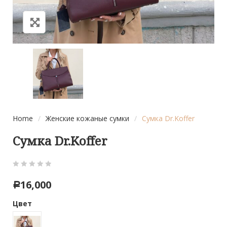
Home
/
Женские кожаные сумки
/
Сумка Dr.Koffer
Сумка Dr.Koffer
0
5
0
16,000
Р
out
of
Цвет
based
on