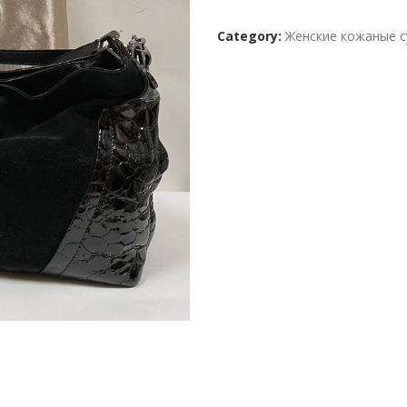
customer
Category:
Женские кожаные с
ratings