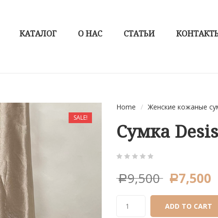
КАТАЛОГ
О НАС
СТАТЬИ
КОНТАКТ
Home
/
Женские кожаные су
SALE!
Сумка Desi
0
5
0
9,500
7,500
Р
Р
out
of
based
ADD TO CART
on