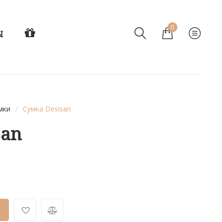
0
Ы
мки
/
Сумка Desisan
san