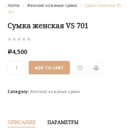
Home
/
Женские кожаные сумки
/
Сумка женская VS
701
Сумка женская VS 701
0
5
0
4,500
Р
out
of
ADD TO CART
based
on
customer
ratings
Category:
Женские кожаные сумки
ОПИСАНИЕ
ПАРАМЕТРЫ