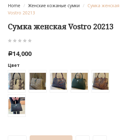
Home
/
Женские кожаные сумки
/
Сумка женская
Vostro 20213
Сумка женская Vostro 20213
0
5
0
14,000
Р
out
of
Цвет
based
on
customer
ratings