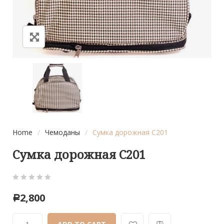
Home
/
Чемоданы
/
Сумка дорожная С201
Сумка дорожная С201
0
5
0
2,800
Р
out
of