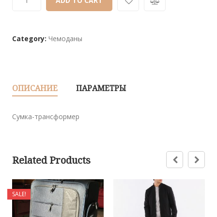
ADD TO CART
based
on
customer
ratings
Category:
Чемоданы
ОПИСАНИЕ
ПАРАМЕТРЫ
Сумка-трансформер
Related Products
SALE!