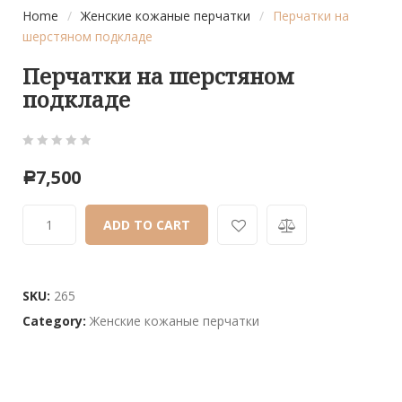
Home
/
Женские кожаные перчатки
/
Перчатки на
шерстяном подкладе
Перчатки на шерстяном
подкладе
0
5
0
7,500
Р
out
of
ADD TO CART
based
on
customer
ratings
SKU:
265
Category:
Женские кожаные перчатки