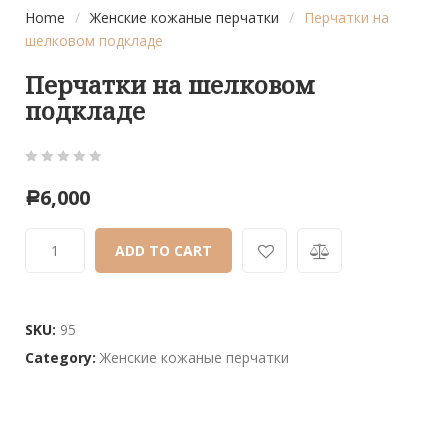
Home
/
Женские кожаные перчатки
/
Перчатки на
шелковом подкладе
Перчатки на шелковом
подкладе
0
5
0
6,000
Р
out
of
ADD TO CART
based
on
customer
ratings
SKU:
95
Category:
Женские кожаные перчатки