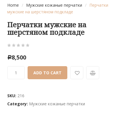
Home
/
Мужские кожаные перчатки
/
Перчатки
мужские на шерстяном подкладе
Перчатки мужские на
шерстяном подкладе
0
5
0
8,500
Р
out
of
ADD TO CART
based
on
customer
ratings
SKU:
216
Category:
Мужские кожаные перчатки