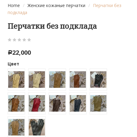
Home
/
Женские кожаные перчатки
/
Перчатки без
подклада
Перчатки без подклада
0
5
0
22,000
Р
out
of
Цвет
based
on
customer
ratings