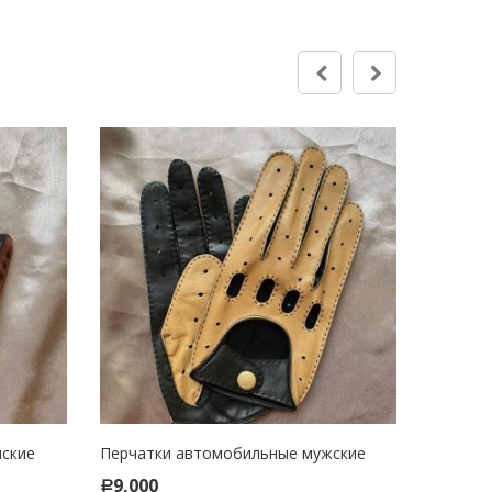
ские
Перчатки автомобильные мужские
Перчатк
ADD TO CART
AD
9,000
11,00
Р
Р