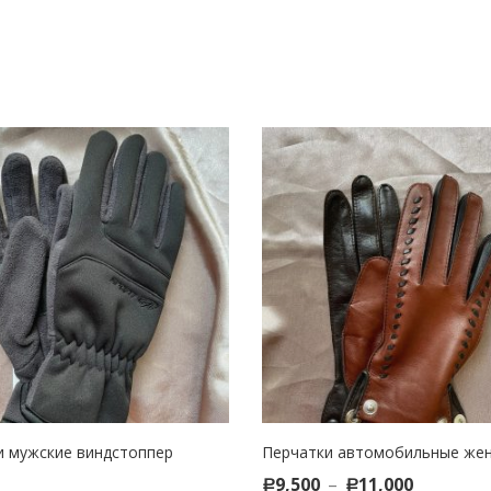
и мужские виндстоппер
Перчатки автомобильные жен
 TO CART
SELECT OPTIONS
9,500
–
11,000
Р
Р