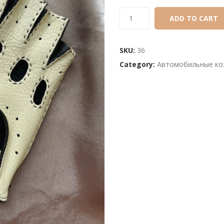
of
based
ADD TO CART
on
customer
SKU:
36
ratings
Category:
Автомобильные ко