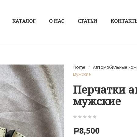
КАТАЛОГ
О НАС
СТАТЬИ
КОНТАКТ
Home
/
Автомобильные кож
мужские
Перчатки 
мужские
0
5
0
8,500
Р
out