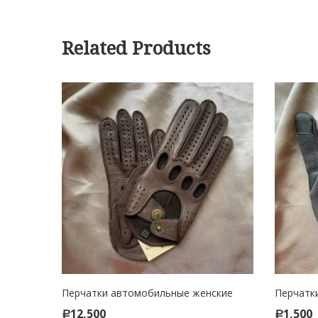
Related Products
ские
Перчатки автомобильные женские
Перчатк
ADD TO CART
ADD
12,500
1,500
Р
Р