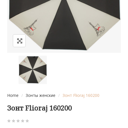
Home
/
Зонты женские
/
Зонт Flioraj 160200
Зонт Flioraj 160200
0
5
0