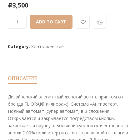
3,500
Р
out
of
ADD TO CART
based
on
customer
ratings
Category:
Зонты женские
ОПИСАНИЕ
Дизайнерский элегантный женский зонт с принтом от
бренда FLIORAJ® (Флиораж). Система «Антиветер».
Полный автомат (супер автомат) в 3 сложения.
Открывается и закрывается посредством кнопки,
закрывается вручную. Большой купол из качественного
эпонж (100% полиэстер) и сатин с пропиткой от влаги и
грязи. На куполе и чехле декоративный бантик.