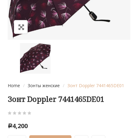
Home
/
Зонты женские
/
Зонт Doppler 7441465DE01
Зонт Doppler 7441465DE01
0
5
0
4,200
Р
out
of