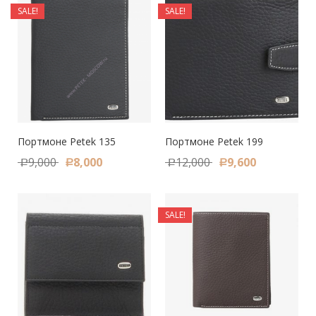
SALE!
SALE!
Портмоне Petek 135
Портмоне Petek 199
9,000
8,000
12,000
9,600
Р
Р
Р
Р
SALE!