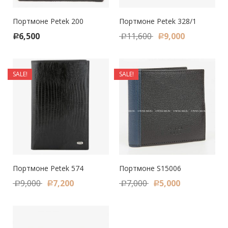
Портмоне Petek 200
Портмоне Petek 328/1
6,500
11,600
9,000
Р
Р
Р
SALE!
SALE!
Портмоне Petek 574
Портмоне S15006
9,000
7,200
7,000
5,000
Р
Р
Р
Р