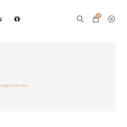
0
Ы
ладе классика